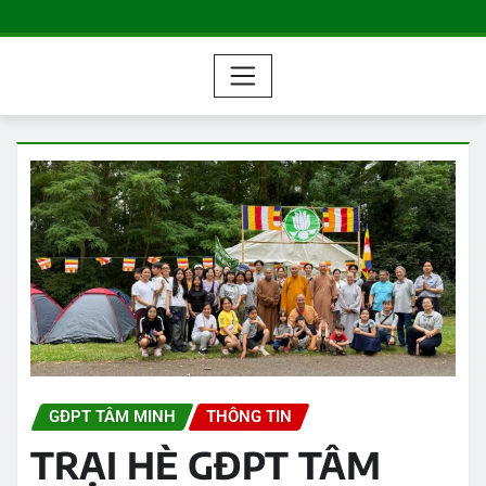
GĐPT TÂM MINH
THÔNG TIN
TRẠI HÈ GĐPT TÂM