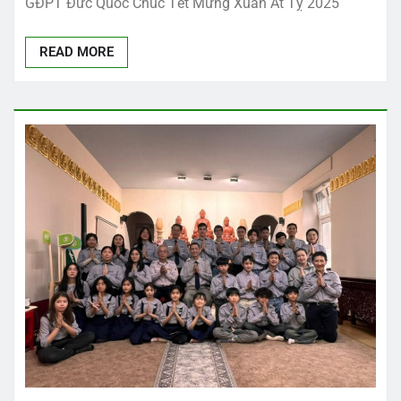
GĐPT Đức Quốc Chúc Tết Mừng Xuân Ất Tỵ 2025
READ MORE