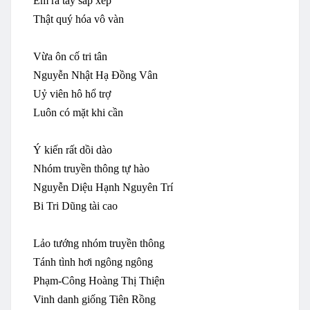
Em
ra
tay
sắp
xếp
Thật
quý
hóa
vô
vàn
Vừa
ôn
cố
tri
tân
Nguyễn Nhật
Hạ
Đồng
Vân
Uỷ
viên
hô
hổ
trợ
Luôn
có
mặt
khi
cần
Ý
kiến
rất
dồi
dào
Nhóm
truyền
thông
tự
hào
Nguyễn
Diệu
Hạnh
Nguyên Trí
Bi Tri Dũng
tài
cao
Lảo
tướng
nhóm
truyền
thông
Tánh
tình
hơi
ngông
ngông
Phạm-Công Hoàng Thị Thiện
Vinh
danh
giống
Tiên
Rồng