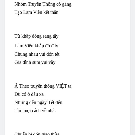
Nhóm
Truyền
Thông
cố
gắng
Tạo
Lam
Viên
kết
thân
Từ
khắp
đông
sang
tây
Lam
Viên
khắp
đó
đây
Chung
nhau
vui
đón
tết
Gia
đình
sum
vui
vầy
Â Theo
truyền
thống
VIỆT
ta
Dù
có
ở
đâu
xa
Nhưng
đến
ngày
Tết
đến
Tìm
mọi
cách
về
nhà
.
Chuẩn
bị
đón
giao
thừa