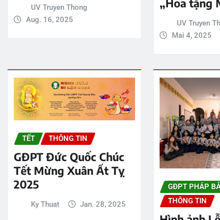
„Hoa tặng 
UV Truyen Thong
Aug. 16, 2025
UV Truyen T
Mai 4, 2025
TẾT
THÔNG TIN
GĐPT Đức Quốc Chúc
Tết Mừng Xuân Ất Tỵ
2025
GĐPT PHÁP B
THÔNG TIN
Ky Thuat
Jan. 28, 2025
Hình ảnh Lễ