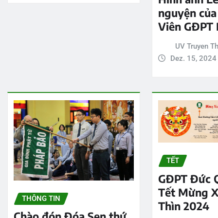
nguyện của
Viên GĐPT 
UV Truyen T
Dez. 15, 2024
TẾT
GĐPT Đức 
Tết Mừng X
THÔNG TIN
Thìn 2024
Chào đón Đóa Sen thứ