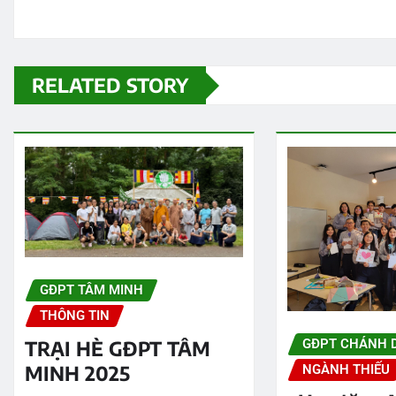
RELATED STORY
GĐPT TÂM MINH
THÔNG TIN
GĐPT CHÁNH 
TRẠI HÈ GĐPT TÂM
MINH 2025
NGÀNH THIẾU