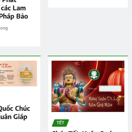
 các Lam
Pháp Bảo
hong
Quốc Chúc
uân Giáp
TẾT