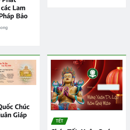
 các Lam
Pháp Bảo
hong
Quốc Chúc
uân Giáp
TẾT