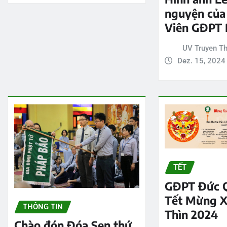
nguyện của
Viên GĐPT 
UV Truyen T
Dez. 15, 2024
TẾT
GĐPT Đức 
Tết Mừng X
THÔNG TIN
Thìn 2024
Chào đón Đóa Sen thứ