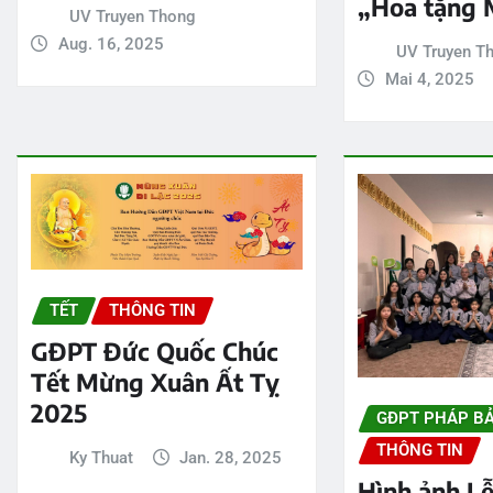
„Hoa tặng 
UV Truyen Thong
Aug. 16, 2025
UV Truyen T
Mai 4, 2025
TẾT
THÔNG TIN
GĐPT Đức Quốc Chúc
Tết Mừng Xuân Ất Tỵ
2025
GĐPT PHÁP B
THÔNG TIN
Ky Thuat
Jan. 28, 2025
Hình ảnh Lễ