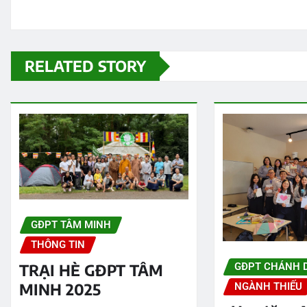
RELATED STORY
GĐPT TÂM MINH
THÔNG TIN
GĐPT CHÁNH 
TRẠI HÈ GĐPT TÂM
MINH 2025
NGÀNH THIẾU